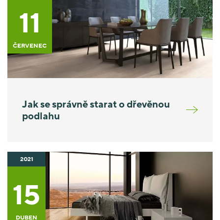
11
ČERVENEC
Jak se správně starat o dřevěnou
podlahu
2021
15
DUBEN