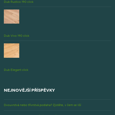
Dub Rustico 190 click
Dub Vivo 190 click
Dub Elegant click
NEJNOVĚJŠÍ PŘÍSPĚVKY
Dvouvrstvá nebo třívrstvá podlaha? Zjistěte, v čem se liší