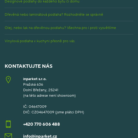
Designové podlahy do každého bytu či domu
Dřevěná nebo laminátová podlaha? Rozhodněte se správně
Olej, nebo lak na dřevěnou podlahu? Všechna pro i proti vysvětlíme
Vinylová podlaha v kuchyni přesně pro vás
KONTAKTUJTE NÁS
inparket s.r.o.
Pražská 636
Dolní Břežany, 25241
(na této adrese není showroom)
IČ: 04647009
DIČ: CZ04647009 (jsme plátci DPH)
+420 770 606 488
info@inparket.cz