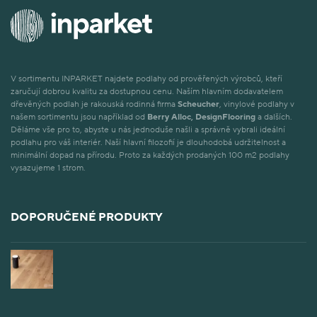
V sortimentu INPARKET najdete podlahy od prověřených výrobců, kteří
zaručují dobrou kvalitu za dostupnou cenu. Naším hlavním dodavatelem
dřevěných podlah je rakouská rodinná firma
Scheucher
, vinylové podlahy v
našem sortimentu jsou například od
Berry Alloc, DesignFlooring
a dalších.
Děláme vše pro to, abyste u nás jednoduše našli a správně vybrali ideální
podlahu pro váš interiér. Naší hlavní filozofií je dlouhodobá udržitelnost a
minimální dopad na přírodu. Proto za každých prodaných 100 m2 podlahy
vysazujeme 1 strom.
DOPORUČENÉ PRODUKTY