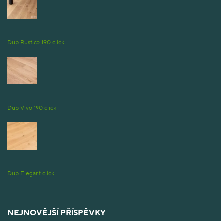
Dub Rustico 190 click
Dub Vivo 190 click
Dub Elegant click
NEJNOVĚJŠÍ PŘÍSPĚVKY