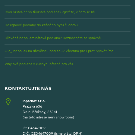
Dvouvrstvá nebo třívrstvá podlaha? Zjistěte, v čem se liší
Designové podlahy do každého bytu či domu
Dřevěná nebo laminátová podlaha? Rozhodněte se správně
Olej, nebo lak na dřevěnou podlahu? Všechna pro i proti vysvětlíme
Vinylová podlaha v kuchyni přesně pro vás
KONTAKTUJTE NÁS
inparket s.r.o.
Pražská 636
Dolní Břežany, 25241
(na této adrese není showroom)
IČ: 04647009
DIČ: CZ04647009 (jsme plátci DPH)