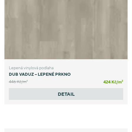
Lepená vinylová podlaha
DUB VADUZ – LEPENÉ PRKNO
446 Kč/
m
424 Kč/
m
2
2
DETAIL