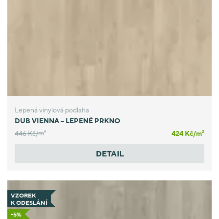
Lepená vinylová podlaha
DUB VIENNA – LEPENÉ PRKNO
446 Kč/
m
424 Kč/
m
2
2
DETAIL
VZOREK
K ODESLÁNÍ
-5%