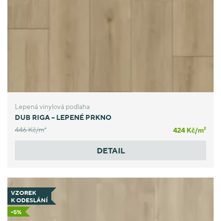
Lepená vinylová podlaha
DUB RIGA – LEPENÉ PRKNO
446 Kč/
m
424 Kč/
m
2
2
DETAIL
VZOREK
K ODESLÁNÍ
-5%