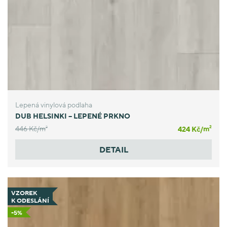
Lepená vinylová podlaha
DUB HELSINKI – LEPENÉ PRKNO
446 Kč/
m
424 Kč/
m
2
2
DETAIL
VZOREK
K ODESLÁNÍ
-5%