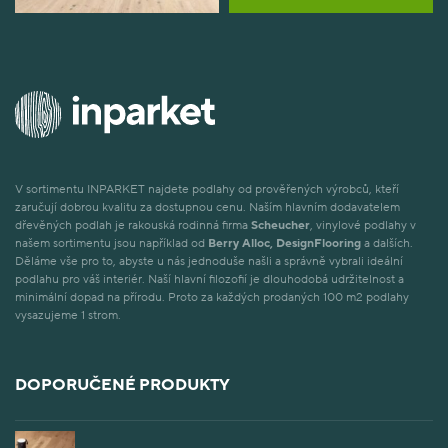
V sortimentu INPARKET najdete podlahy od prověřených výrobců, kteří
zaručují dobrou kvalitu za dostupnou cenu. Naším hlavním dodavatelem
dřevěných podlah je rakouská rodinná firma
Scheucher
, vinylové podlahy v
našem sortimentu jsou například od
Berry Alloc, DesignFlooring
a dalších.
Děláme vše pro to, abyste u nás jednoduše našli a správně vybrali ideální
podlahu pro váš interiér. Naší hlavní filozofií je dlouhodobá udržitelnost a
minimální dopad na přírodu. Proto za každých prodaných 100 m2 podlahy
vysazujeme 1 strom.
DOPORUČENÉ PRODUKTY