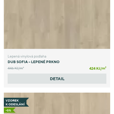
Lepená vinylová podlaha
DUB SOFIA – LEPENÉ PRKNO
446 Kč/
m
424 Kč/
m
2
2
DETAIL
VZOREK
K ODESLÁNÍ
-5%