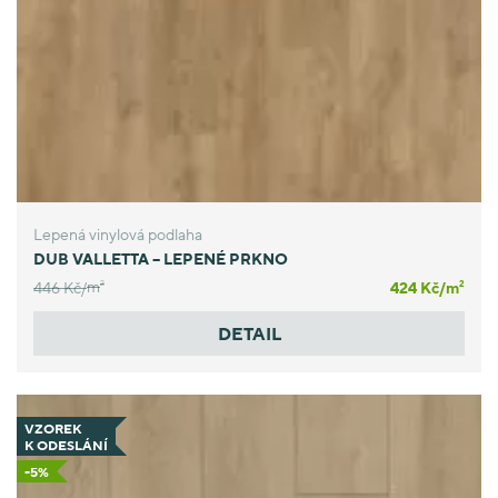
Lepená vinylová podlaha
DUB VALLETTA – LEPENÉ PRKNO
446 Kč/
m
424 Kč/
m
2
2
DETAIL
VZOREK
K ODESLÁNÍ
-5%