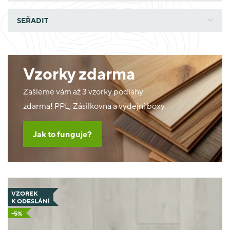
SEŘADIT
Vzorky zdarma
Zašleme vám až 3 vzorky podlahy
zdarma! PPL, Zásilkovna a výdejní boxy.
Jak to funguje?
VZOREK
K ODESLÁNÍ
-5%