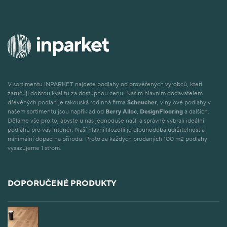
V sortimentu INPARKET najdete podlahy od prověřených výrobců, kteří
zaručují dobrou kvalitu za dostupnou cenu. Naším hlavním dodavatelem
dřevěných podlah je rakouská rodinná firma
Scheucher
, vinylové podlahy v
našem sortimentu jsou například od
Berry Alloc, DesignFlooring
a dalších.
Děláme vše pro to, abyste u nás jednoduše našli a správně vybrali ideální
podlahu pro váš interiér. Naší hlavní filozofií je dlouhodobá udržitelnost a
minimální dopad na přírodu. Proto za každých prodaných 100 m2 podlahy
vysazujeme 1 strom.
DOPORUČENÉ PRODUKTY