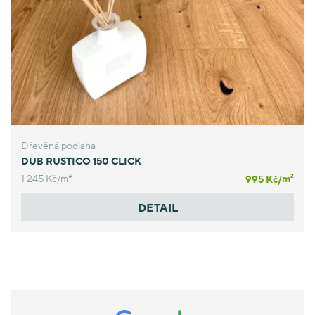
Dřevěná podlaha
DUB RUSTICO 150 CLICK
1 245 Kč/
m
995 Kč/
m
2
2
DETAIL