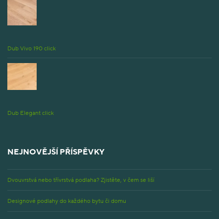
Dub Vivo 190 click
Dub Elegant click
NEJNOVĚJŠÍ PŘÍSPĚVKY
Dvouvrstvá nebo třívrstvá podlaha? Zjistěte, v čem se liší
Designové podlahy do každého bytu či domu