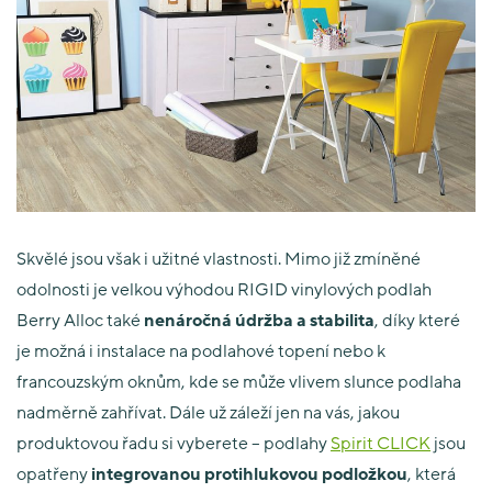
Skvělé jsou však i užitné vlastnosti. Mimo již zmíněné
odolnosti je velkou výhodou RIGID vinylových podlah
Berry Alloc také
nenáročná údržba a stabilita
, díky které
je možná i instalace na podlahové topení nebo k
francouzským oknům, kde se může vlivem slunce podlaha
nadměrně zahřívat. Dále už záleží jen na vás, jakou
produktovou řadu si vyberete – podlahy
Spirit CLICK
jsou
opatřeny
integrovanou protihlukovou podložkou
, která