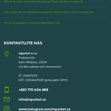
Dřevěná nebo laminátová podlaha? Rozhodněte se správně
Olej, nebo lak na dřevěnou podlahu? Všechna pro i proti vysvětlíme
Vinylová podlaha v kuchyni přesně pro vás
KONTAKTUJTE NÁS
inparket s.r.o.
Pražská 636
Dolní Břežany, 25241
(na této adrese není showroom)
IČ: 04647009
DIČ: CZ04647009 (jsme plátci DPH)
+420 770 606 488
info@inparket.cz
www.instagram.com/inparket.cz