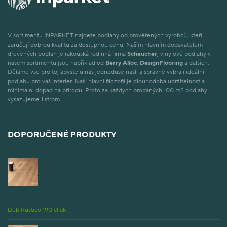
V sortimentu INPARKET najdete podlahy od prověřených výrobců, kteří
zaručují dobrou kvalitu za dostupnou cenu. Naším hlavním dodavatelem
dřevěných podlah je rakouská rodinná firma
Scheucher
, vinylové podlahy v
našem sortimentu jsou například od
Berry Alloc, DesignFlooring
a dalších.
Děláme vše pro to, abyste u nás jednoduše našli a správně vybrali ideální
podlahu pro váš interiér. Naší hlavní filozofií je dlouhodobá udržitelnost a
minimální dopad na přírodu. Proto za každých prodaných 100 m2 podlahy
vysazujeme 1 strom.
DOPORUČENÉ PRODUKTY
Dub Rustico 190 click