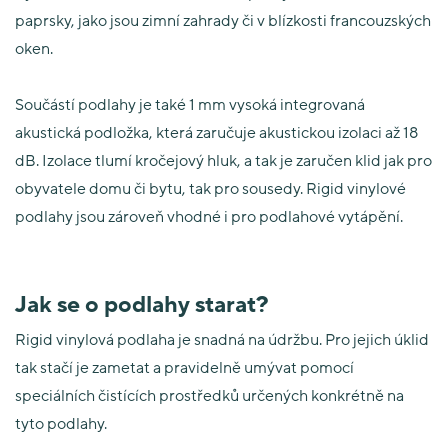
paprsky, jako jsou zimní zahrady či v blízkosti francouzských
oken.
Součástí podlahy je také 1 mm vysoká integrovaná
akustická podložka, která zaručuje akustickou izolaci až 18
dB. Izolace tlumí kročejový hluk, a tak je zaručen klid jak pro
obyvatele domu či bytu, tak pro sousedy. Rigid vinylové
podlahy jsou zároveň vhodné i pro podlahové vytápění.
Jak se o podlahy starat?
Rigid vinylová podlaha je snadná na údržbu. Pro jejich úklid
tak stačí je zametat a pravidelně umývat pomocí
speciálních čistících prostředků určených konkrétně na
tyto podlahy.