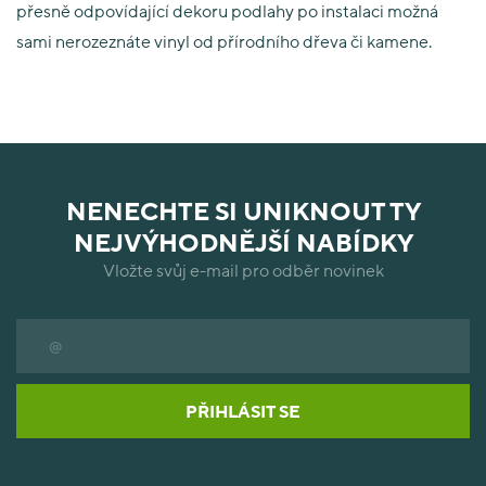
přesně odpovídající dekoru podlahy po instalaci možná
sami nerozeznáte vinyl od přírodního dřeva či kamene.
NENECHTE SI UNIKNOUT TY
NEJVÝHODNĚJŠÍ NABÍDKY
Vložte svůj e-mail pro odběr novinek
PŘIHLÁSIT SE