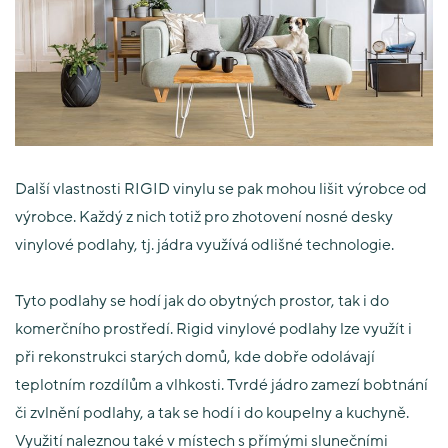
Další vlastnosti RIGID vinylu se pak mohou lišit výrobce od
výrobce. Každý z nich totiž pro zhotovení nosné desky
vinylové podlahy, tj. jádra využívá odlišné technologie.
Tyto podlahy se hodí jak do obytných prostor, tak i do
komerčního prostředí.
Rigid vinylové podlahy lze využít i
při rekonstrukci starých domů, kde dobře odolávají
teplotním rozdílům a vlhkosti. Tvrdé jádro zamezí bobtnání
či zvlnění podlahy, a tak se hodí i do koupelny a kuchyně.
Využití naleznou také v místech s přímými slunečními