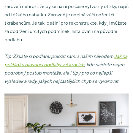
zároveň nehrozí, že by se na ní po čase vytvořily otisky, např.
od těžkého nábytku. Zároveň je odolná vůči odření či
škrábancům. Je tak ideální pro rekonstrukce, kdy ji můžete
za dodržení určitých podmínek instalovat i na původní
podlahu.
Tip: Zkuste si podlahu položit sami s naším návodem
Jak na
pokládku plovoucí podlahy v 6 krocích
, kde najdete nejen
podrobný postup montáže, ale i tipy pro co nejlepší
výsledek a rady, jakých nejčastějších chyb se vyvarovat.