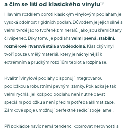
a čím se liší od klasického vinylu
?
Hlavním rozdílem oproti klasickým vinylovým podlahám je
vysoká odolnost rigidních podlah. Důvodem je jejich silné a
velmi tvrdé jádro tvořené z minerálů, jako jsou křemičitany
či vápenec. Díky tomu je podlaha
velmi pevná, stabilní,
rozměrově i tvarově stálá a voděodolná
. Klasický vinyl
tvoří pouze umělý materiál, který je náchylnější k
extrémním a prudkým rozdílům teplot a rozpíná se.
Kvalitní vinylové podlahy disponují integrovanou
podložkou a robustními pevnými zámky. Pokládka je tak
velmi rychlá, jelikož pod podlahu není nutné dávat
speciální podložku a není před ní potřeba aklimatizace.
Zámkové spoje umožňují perfektně sedící spoje lamel.
Při pokládce navíc nemá tendenci kopírovat nerovnosti a