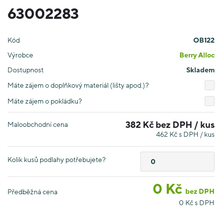
63002283
Kód
OB122
Výrobce
Berry Alloc
Dostupnost
Skladem
Máte zájem o doplňkový materiál (lišty apod.)?
Máte zájem o pokládku?
382 Kč bez DPH / kus
Maloobchodní cena
462 Kč s DPH / kus
Kolik kusů podlahy potřebujete?
0
Kč
bez DPH
Předběžná cena
0
Kč s DPH