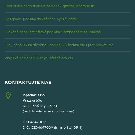
Dvouvrstvá nebo třívrstvá podlaha? Zjistěte, v čem se liší
Designové podlahy do každého bytu či domu
Dřevěná nebo laminátová podlaha? Rozhodněte se správně
Olej, nebo lak na dřevěnou podlahu? Všechna pro i proti vysvětlíme
Vinylová podlaha v kuchyni přesně pro vás
KONTAKTUJTE NÁS
inparket s.r.o.
Pražská 636
Dolní Břežany, 25241
(na této adrese není showroom)
IČ: 04647009
DIČ: CZ04647009 (jsme plátci DPH)