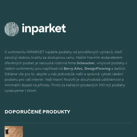
V sortimentu INPARKET najdete podlahy od prověřených výrobců, kteří
zaručují dobrou kvalitu za dostupnou cenu. Naším hlavním dodavatelem
dřevěných podlah je rakouská rodinná firma
Scheucher
, vinylové podlahy v
našem sortimentu jsou například od
Berry Alloc, DesignFlooring
a dalších.
Děláme vše pro to, abyste u nás jednoduše našli a správně vybrali ideální
podlahu pro váš interiér. Naší hlavní filozofií je dlouhodobá udržitelnost a
minimální dopad na přírodu. Proto za každých prodaných 100 m2 podlahy
vysazujeme 1 strom.
DOPORUČENÉ PRODUKTY