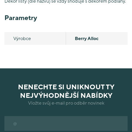
Dekor lišty (dle názvu) se vždy shoduje s dekorem podlahy.
Parametry
Výrobce
Berry Alloc
NENECHTE SI UNIKNOUT TY
NEJVÝHODNĚJŠÍ NABÍDKY
Vložte svůj e-mail pro odběr novinek