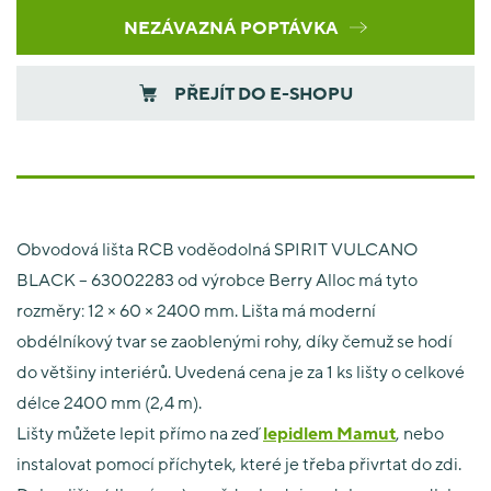
NEZÁVAZNÁ POPTÁVKA
PŘEJÍT DO E-SHOPU
Obvodová lišta RCB voděodolná SPIRIT VULCANO
BLACK – 63002283 od výrobce Berry Alloc má tyto
rozměry: 12 × 60 × 2400 mm. Lišta má moderní
obdélníkový tvar se zaoblenými rohy, díky čemuž se hodí
do většiny interiérů. Uvedená cena je za 1 ks lišty o celkové
délce 2400 mm (2,4 m).
Lišty můžete lepit přímo na zeď
lepidlem Mamut
, nebo
instalovat pomocí příchytek, které je třeba přivrtat do zdi.