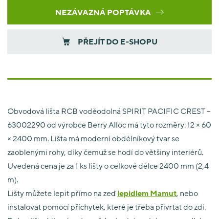
NEZÁVAZNÁ POPTÁVKA
PŘEJÍT DO E-SHOPU
Obvodová lišta RCB voděodolná SPIRIT PACIFIC CREST –
63002290 od výrobce Berry Alloc má tyto rozměry: 12 × 60
× 2400 mm. Lišta má moderní obdélníkový tvar se
zaoblenými rohy, díky čemuž se hodí do většiny interiérů.
Uvedená cena je za 1 ks lišty o celkové délce 2400 mm (2,4
m).
Lišty můžete lepit přímo na zeď
lepidlem Mamut
, nebo
instalovat pomocí příchytek, které je třeba přivrtat do zdi.