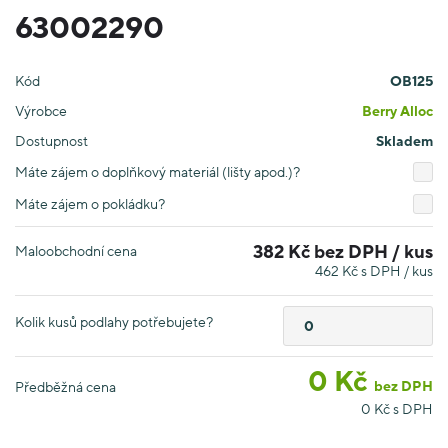
63002290
Kód
OB125
Výrobce
Berry Alloc
Dostupnost
Skladem
Máte zájem o doplňkový materiál (lišty apod.)?
Máte zájem o pokládku?
382 Kč bez DPH / kus
Maloobchodní cena
462 Kč s DPH / kus
Kolik kusů podlahy potřebujete?
0
Kč
bez DPH
Předběžná cena
0
Kč s DPH