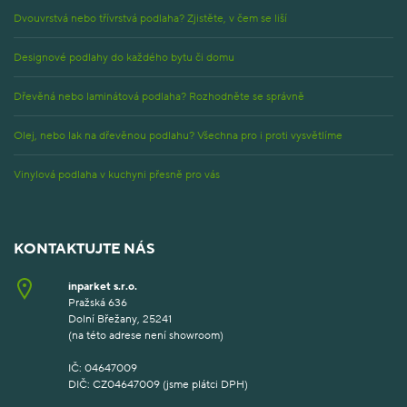
Dvouvrstvá nebo třívrstvá podlaha? Zjistěte, v čem se liší
Designové podlahy do každého bytu či domu
Dřevěná nebo laminátová podlaha? Rozhodněte se správně
Olej, nebo lak na dřevěnou podlahu? Všechna pro i proti vysvětlíme
Vinylová podlaha v kuchyni přesně pro vás
KONTAKTUJTE NÁS
inparket s.r.o.
Pražská 636
Dolní Břežany, 25241
(na této adrese není showroom)
IČ: 04647009
DIČ: CZ04647009 (jsme plátci DPH)