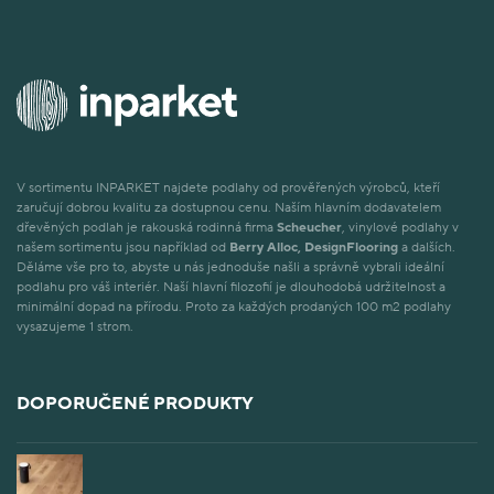
V sortimentu INPARKET najdete podlahy od prověřených výrobců, kteří
zaručují dobrou kvalitu za dostupnou cenu. Naším hlavním dodavatelem
dřevěných podlah je rakouská rodinná firma
Scheucher
, vinylové podlahy v
našem sortimentu jsou například od
Berry Alloc, DesignFlooring
a dalších.
Děláme vše pro to, abyste u nás jednoduše našli a správně vybrali ideální
podlahu pro váš interiér. Naší hlavní filozofií je dlouhodobá udržitelnost a
minimální dopad na přírodu. Proto za každých prodaných 100 m2 podlahy
vysazujeme 1 strom.
DOPORUČENÉ PRODUKTY