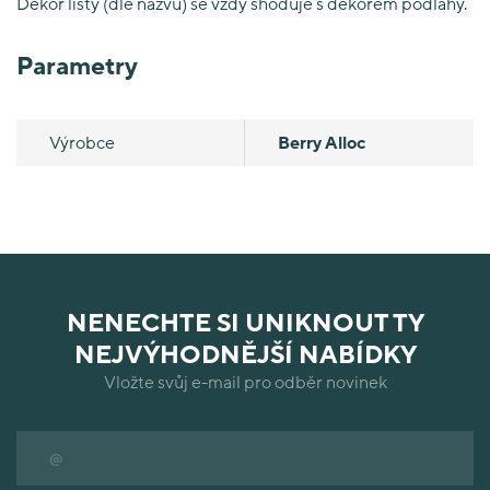
Dekor lišty (dle názvu) se vždy shoduje s dekorem podlahy.
Parametry
Výrobce
Berry Alloc
NENECHTE SI UNIKNOUT TY
NEJVÝHODNĚJŠÍ NABÍDKY
Vložte svůj e-mail pro odběr novinek