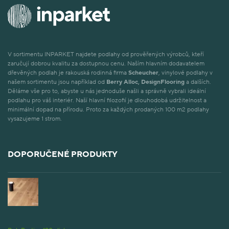
V sortimentu INPARKET najdete podlahy od prověřených výrobců, kteří
zaručují dobrou kvalitu za dostupnou cenu. Naším hlavním dodavatelem
dřevěných podlah je rakouská rodinná firma
Scheucher
, vinylové podlahy v
našem sortimentu jsou například od
Berry Alloc, DesignFlooring
a dalších.
Děláme vše pro to, abyste u nás jednoduše našli a správně vybrali ideální
podlahu pro váš interiér. Naší hlavní filozofií je dlouhodobá udržitelnost a
minimální dopad na přírodu. Proto za každých prodaných 100 m2 podlahy
vysazujeme 1 strom.
DOPORUČENÉ PRODUKTY