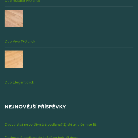
Dub Rustico 190 click
Dub Vivo 190 click
Dub Elegant click
NEJNOVĚJŠÍ PŘÍSPĚVKY
Dvouvrstvá nebo třívrstvá podlaha? Zjistěte, v čem se liší
Designové podlahy do každého bytu či domu