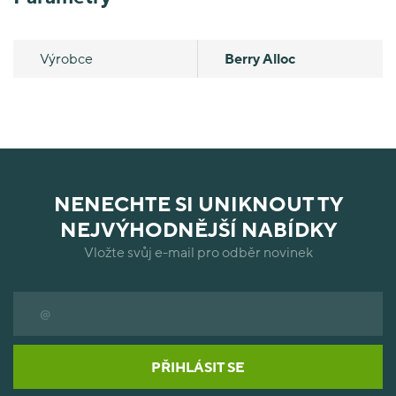
Výrobce
Berry Alloc
NENECHTE SI UNIKNOUT TY
NEJVÝHODNĚJŠÍ NABÍDKY
Vložte svůj e-mail pro odběr novinek
PŘIHLÁSIT SE