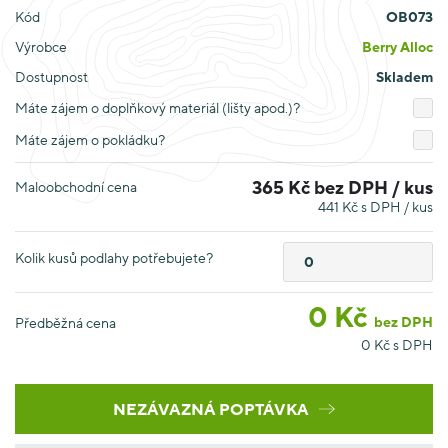
Kód
OB073
Výrobce
Berry Alloc
Dostupnost
Skladem
Máte zájem o doplňkový materiál (lišty apod.)?
Máte zájem o pokládku?
365 Kč bez DPH / kus
Maloobchodní cena
441 Kč s DPH / kus
Kolik kusů podlahy potřebujete?
0
Kč
bez DPH
Předběžná cena
0
Kč s DPH
NEZÁVAZNÁ POPTÁVKA