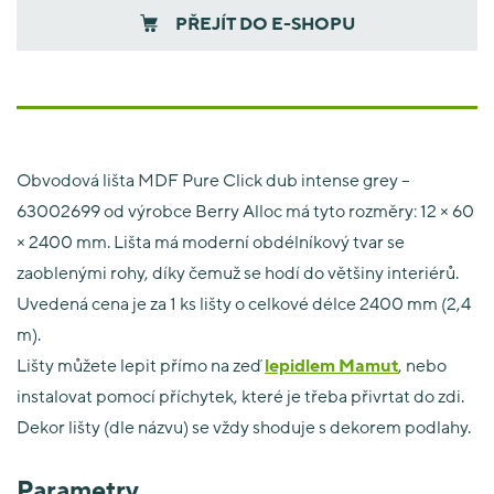
PŘEJÍT DO E-SHOPU
Obvodová lišta MDF Pure Click dub intense grey –
63002699 od výrobce Berry Alloc má tyto rozměry: 12 × 60
× 2400 mm. Lišta má moderní obdélníkový tvar se
zaoblenými rohy, díky čemuž se hodí do většiny interiérů.
Uvedená cena je za 1 ks lišty o celkové délce 2400 mm (2,4
m).
Lišty můžete lepit přímo na zeď
lepidlem Mamut
, nebo
instalovat pomocí příchytek, které je třeba přivrtat do zdi.
Dekor lišty (dle názvu) se vždy shoduje s dekorem podlahy.
Parametry