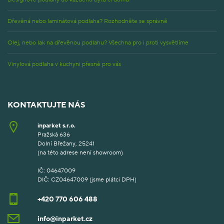
Dřevěná nebo laminátová podlaha? Rozhodněte se správně
Olej, nebo lak na dřevěnou podlahu? Všechna pro i proti vysvětlíme
Vinylová podlaha v kuchyni přesně pro vás
KONTAKTUJTE NÁS
inparket s.r.o.
Pražská 636
Dolní Břežany, 25241
(na této adrese není showroom)
IČ: 04647009
DIČ: CZ04647009 (jsme plátci DPH)
+420 770 606 488
info@inparket.cz