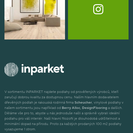
V sortimentu INPARKET najdete podlahy od prověřených výrobců, kteří
zaručují dobrou kvalitu za dostupnou cenu. Naším hlavním dodavatelem
dřevěných podlah je rakouská rodinná firma
Scheucher
, vinylové podlahy v
našem sortimentu jsou například od
Berry Alloc, DesignFlooring
a dalších.
Děláme vše pro to, abyste u nás jednoduše našli a správně vybrali ideální
podlahu pro váš interiér. Naší hlavní filozofií je dlouhodobá udržitelnost a
minimální dopad na přírodu. Proto za každých prodaných 100 m2 podlahy
vysazujeme 1 strom.