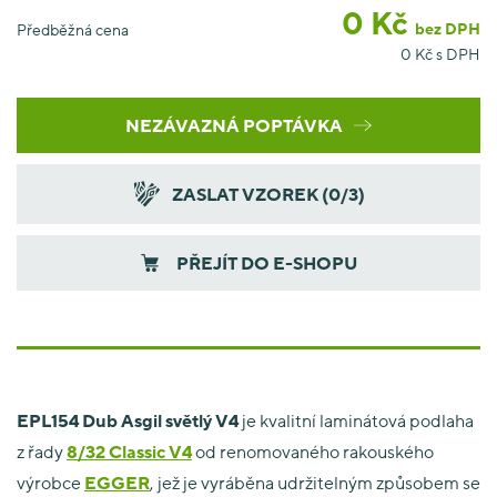
0
Kč
bez DPH
Předběžná cena
0
Kč s DPH
NEZÁVAZNÁ POPTÁVKA
ZASLAT VZOREK (
0
/3)
PŘEJÍT DO E-SHOPU
EPL154 Dub Asgil světlý V4
je kvalitní laminátová podlaha
z řady
8/32 Classic V4
od renomovaného rakouského
výrobce
EGGER
, jež je vyráběna udržitelným způsobem se