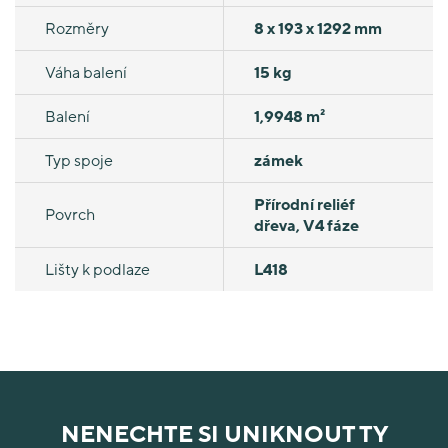
Rozměry
8 x 193 x 1292 mm
Váha balení
15 kg
Balení
1,9948 m²
Typ spoje
zámek
Přírodní reliéf
Povrch
dřeva, V4 fáze
Lišty k podlaze
L418
NENECHTE SI UNIKNOUT TY