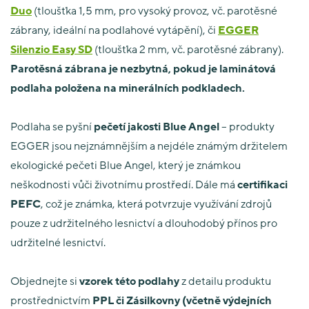
Duo
(tloušťka 1,5 mm, pro vysoký provoz, vč. parotěsné
zábrany, ideální na podlahové vytápění), či
EGGER
Silenzio Easy SD
(tloušťka 2 mm, vč. parotěsné zábrany).
Parotěsná zábrana je nezbytná, pokud je laminátová
podlaha položena na minerálních podkladech.
Podlaha se pyšní
pečetí jakosti Blue Angel
– produkty
EGGER jsou nejznámnějším a nejdéle známým držitelem
ekologické pečeti Blue Angel, který je známkou
neškodnosti vůči životnímu prostředí. Dále má
certifikaci
PEFC
, což je známka, která potvrzuje využívání zdrojů
pouze z udržitelného lesnictví a dlouhodobý přínos pro
udržitelné lesnictví.
Objednejte si
vzorek této podlahy
z detailu produktu
prostřednictvím
PPL či Zásilkovny (včetně výdejních