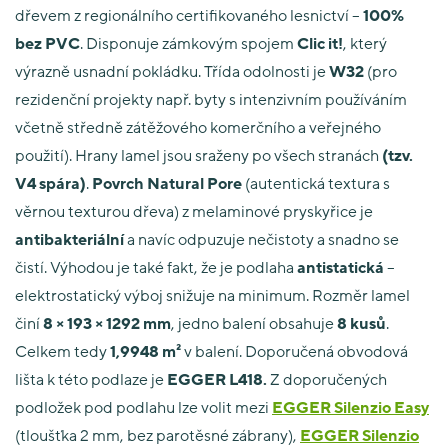
dřevem z regionálního certifikovaného lesnictví –
100%
bez PVC
. Disponuje zámkovým spojem
Clic it!
, který
výrazně usnadní pokládku. Třída odolnosti je
W32
(pro
rezidenční projekty např. byty s intenzivním používáním
včetně středně zátěžového komerčního a veřejného
použití). Hrany lamel jsou sraženy po všech stranách
(tzv.
V4 spára)
.
Povrch Natural Pore
(autentická textura s
věrnou texturou dřeva) z melaminové pryskyřice je
antibakteriální
a navíc odpuzuje nečistoty a snadno se
čistí. Výhodou je také fakt, že je podlaha
antistatická
–
elektrostatický výboj snižuje na minimum. Rozměr lamel
činí
8 × 193 × 1292 mm
, jedno balení obsahuje
8 kusů
.
Celkem tedy
1,9948 m²
v balení. Doporučená obvodová
lišta k této podlaze je
EGGER L418.
Z doporučených
podložek pod podlahu lze volit mezi
EGGER Silenzio Easy
(tloušťka 2 mm, bez parotěsné zábrany),
EGGER Silenzio