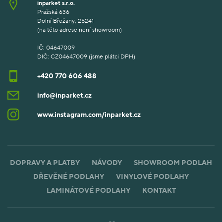
inparket s.r.o.
Pražská 636
Dolní Břežany, 25241
(na této adrese není showroom)
IČ: 04647009
DIČ: CZ04647009 (jsme plátci DPH)
+420 770 606 488
info@inparket.cz
www.instagram.com/inparket.cz
DOPRAVY A PLATBY
NÁVODY
SHOWROOM PODLAH
DŘEVĚNÉ PODLAHY
VINYLOVÉ PODLAHY
LAMINÁTOVÉ PODLAHY
KONTAKT