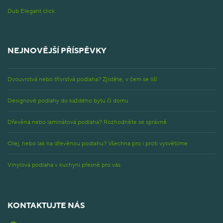
Dub Elegant click
NEJNOVĚJŠÍ PŘÍSPĚVKY
Dvouvrstvá nebo třívrstvá podlaha? Zjistěte, v čem se liší
Designové podlahy do každého bytu či domu
Dřevěná nebo laminátová podlaha? Rozhodněte se správně
Olej, nebo lak na dřevěnou podlahu? Všechna pro i proti vysvětlíme
Vinylová podlaha v kuchyni přesně pro vás
KONTAKTUJTE NÁS