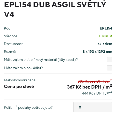
EPL154 DUB ASGIL SVĚTLÝ
V4
Kód
EPL154
Výrobce
EGGER
Dostupnost
skladem
Rozměr
8 x 193 x 1292 mm
Máte zájem o doplňkový materiál (lišty apod.)?
Máte zájem o pokládku?
Maloobchodní cena
2
386 Kč bez DPH /
m
2
Cena po slevě
367 Kč bez DPH /
m
2
444 Kč s DPH /
m
2
Kolik
m
podlahy potřebujete?