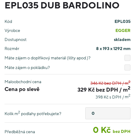
EPL035 DUB BARDOLINO
Kód
EPL035
Výrobce
EGGER
Dostupnost
skladem
Rozměr
8 x 193 x 1292 mm
Máte zájem o doplňkový materiál (lišty apod.)?
Máte zájem o pokládku?
Maloobchodní cena
2
346 Kč bez DPH /
m
2
Cena po slevě
329 Kč bez DPH /
m
2
398 Kč s DPH /
m
2
Kolik
m
podlahy potřebujete?
0
Kč
bez DPH
Předběžná cena