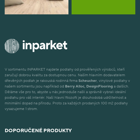
V sortimentu INPARKET najdete podlahy od prověřených výrobců, kteří
zaručují dobrou kvalitu za dostupnou cenu. Naším hlavním dodavatelem
dřevěných podlah je rakouská rodinná firma
Scheucher
, vinylové podlahy v
našem sortimentu jsou například od
Berry Alloc, DesignFlooring
a dalších.
Děláme vše pro to, abyste u nás jednoduše našli a správně vybrali ideální
podlahu pro váš interiér. Naší hlavní filozofií je dlouhodobá udržitelnost a
minimální dopad na přírodu. Proto za každých prodaných 100 m2 podlahy
vysazujeme 1 strom.
DOPORUČENÉ PRODUKTY