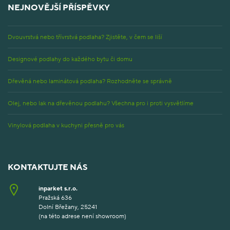
NEJNOVĚJŠÍ PŘÍSPĚVKY
Dvouvrstvá nebo třívrstvá podlaha? Zjistěte, v čem se liší
Designové podlahy do každého bytu či domu
Dřevěná nebo laminátová podlaha? Rozhodněte se správně
Olej, nebo lak na dřevěnou podlahu? Všechna pro i proti vysvětlíme
Vinylová podlaha v kuchyni přesně pro vás
KONTAKTUJTE NÁS
inparket s.r.o.
Pražská 636
Dolní Břežany, 25241
(na této adrese není showroom)