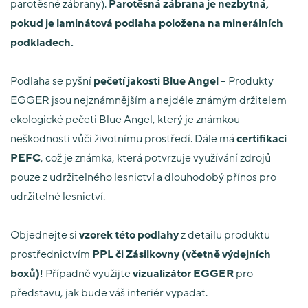
parotěsné zábrany).
Parotěsná zábrana je nezbytná,
pokud je laminátová podlaha položena na minerálních
podkladech.
Podlaha se pyšní
pečetí jakosti Blue Angel
– Produkty
EGGER jsou nejznámnějším a nejdéle známým držitelem
ekologické pečeti Blue Angel, který je známkou
neškodnosti vůči životnímu prostředí. Dále má
certifikaci
PEFC
, což je známka, která potvrzuje využívání zdrojů
pouze z udržitelného lesnictví a dlouhodobý přínos pro
udržitelné lesnictví.
Objednejte si
vzorek této podlahy
z detailu produktu
prostřednictvím
PPL či Zásilkovny (včetně výdejních
boxů)
! Případně využijte
vizualizátor EGGER
pro
představu, jak bude váš interiér vypadat.