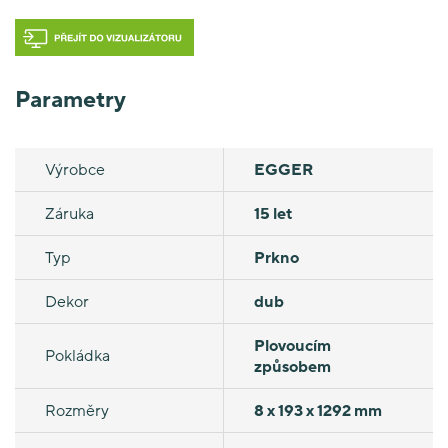
Parametry
Výrobce
EGGER
Záruka
15 let
Typ
Prkno
Dekor
dub
Plovoucím
Pokládka
způsobem
Rozměry
8 x 193 x 1292 mm