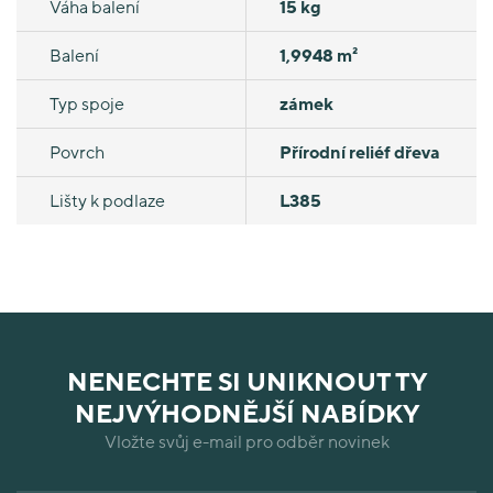
Váha balení
15 kg
Balení
1,9948 m²
Typ spoje
zámek
Povrch
Přírodní reliéf dřeva
Lišty k podlaze
L385
NENECHTE SI UNIKNOUT TY
NEJVÝHODNĚJŠÍ NABÍDKY
Vložte svůj e-mail pro odběr novinek