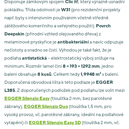
Disponuje zámkovým spojem
Clic it!
, který výrazně usnadní
pokládku. Třída odolnosti je
W31
(pro rezidenční projekty
např. byty s intenzivním používáním včetně středně
zátěžového komerčního a veřejného použití).
Povrch
Deepskin
(přírodní vzhled olejovaného dřeva) z
melaminové pryskyřice je
antibakteriální
a navíc odpuzuje
nečistoty a snadno se čistí. Výhodou je také fakt, že je
podlaha
antistatická
– elektrostatický výboj snižuje na
minimum. Rozměr lamel činí
8 × 193 × 1292 mm
, jedno
balení obsahuje
8 kusů
. Celkem tedy
1,9948 m²
v balení.
Doporučená obvodová lišta k této podlaze je
EGGER
L385
. Z doporučených podložek pod podlahu lze volit mezi
EGGER Silenzio Easy
(tloušťka 2 mm, bez parotěsné
zábrany),
EGGER Silenzio Duo
(tloušťka 1,5 mm, pro
vysoký provoz, vč. parotěsné zábrany, ideální na podlahové
vytápění) či
EGGER Silenzio Easy SD
(tloušťka 2 mm, vč.