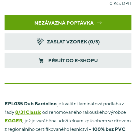
0
Kč s DPH
NEZÁVAZNÁ POPTÁVKA
ZASLAT VZOREK (
0
/3)
PŘEJÍT DO E-SHOPU
EPL035 Dub Bardolino
je kvalitní laminátová podlaha z
řady
8/31 Classic
od renomovaného rakouského výrobce
EGGER
, jež je vyráběna udržitelným způsobem se dřevem
z regionálního certifikovaného lesnictví –
100% bez PVC
.