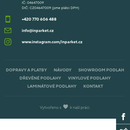
IČ: 04647009
DIČ: CZ04647009 (jsme plátci DPH)
+420 770 606 488
info@inparket.cz
www.instagram.com/inparket.cz
DOPRAVY A PLATBY
NÁVODY
SHOWROOM PODLAH
DŘEVĚNÉ PODLAHY
VINYLOVÉ PODLAHY
LAMINÁTOVÉ PODLAHY
KONTAKT
Vytvořeno s
k naší práci.