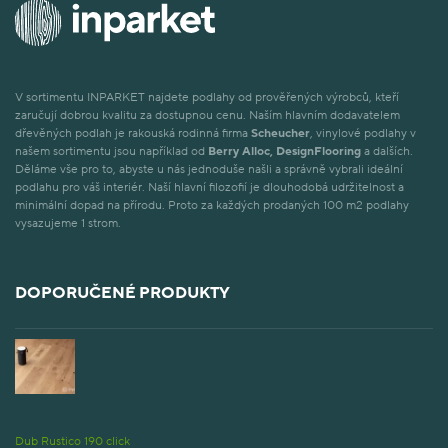
V sortimentu INPARKET najdete podlahy od prověřených výrobců, kteří
zaručují dobrou kvalitu za dostupnou cenu. Naším hlavním dodavatelem
dřevěných podlah je rakouská rodinná firma
Scheucher
, vinylové podlahy v
našem sortimentu jsou například od
Berry Alloc, DesignFlooring
a dalších.
Děláme vše pro to, abyste u nás jednoduše našli a správně vybrali ideální
podlahu pro váš interiér. Naší hlavní filozofií je dlouhodobá udržitelnost a
minimální dopad na přírodu. Proto za každých prodaných 100 m2 podlahy
vysazujeme 1 strom.
DOPORUČENÉ PRODUKTY
Dub Rustico 190 click