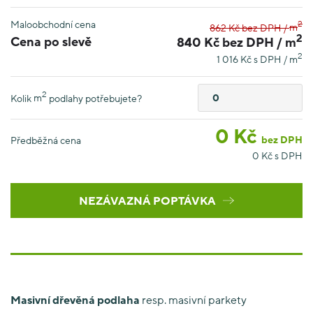
Maloobchodní cena
2
862 Kč bez DPH /
m
2
Cena po slevě
840 Kč bez DPH /
m
2
1 016 Kč s DPH /
m
2
Kolik
m
podlahy potřebujete?
0
Kč
bez DPH
Předběžná cena
0
Kč s DPH
NEZÁVAZNÁ POPTÁVKA
Masivní dřevěná podlaha
resp. masivní parkety