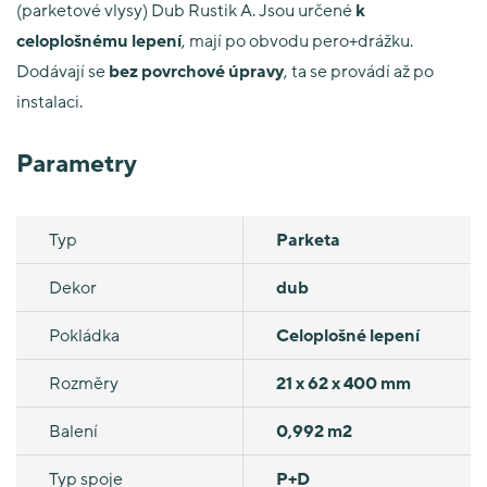
(parketové vlysy) Dub Rustik A. Jsou určené
k
celoplošnému lepení
, mají po obvodu pero+drážku.
Dodávají se
bez povrchové úpravy
, ta se provádí až po
instalaci.
Parametry
Typ
Parketa
Dekor
dub
Pokládka
Celoplošné lepení
Rozměry
21 x 62 x 400 mm
Balení
0,992 m2
Typ spoje
P+D