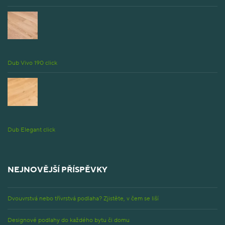
Dub Vivo 190 click
Dub Elegant click
NEJNOVĚJŠÍ PŘÍSPĚVKY
Dvouvrstvá nebo třívrstvá podlaha? Zjistěte, v čem se liší
Designové podlahy do každého bytu či domu