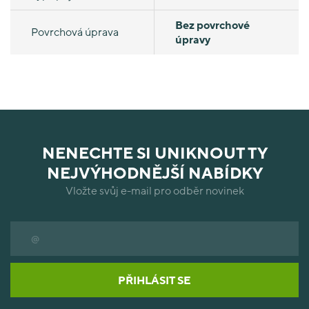
Bez povrchové
Povrchová úprava
úpravy
NENECHTE SI UNIKNOUT TY
NEJVÝHODNĚJŠÍ NABÍDKY
Vložte svůj e-mail pro odběr novinek
PŘIHLÁSIT SE