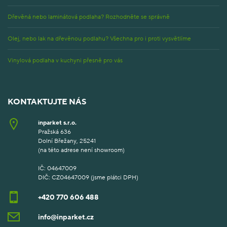
Dřevěná nebo laminátová podlaha? Rozhodněte se správně
Olej, nebo lak na dřevěnou podlahu? Všechna pro i proti vysvětlíme
Vinylová podlaha v kuchyni přesně pro vás
KONTAKTUJTE NÁS
inparket s.r.o.
Pražská 636
Dolní Břežany, 25241
(na této adrese není showroom)
IČ: 04647009
DIČ: CZ04647009 (jsme plátci DPH)
+420 770 606 488
info@inparket.cz