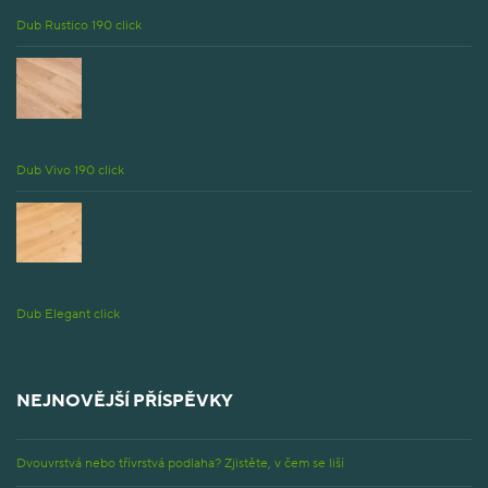
Dub Rustico 190 click
Dub Vivo 190 click
Dub Elegant click
NEJNOVĚJŠÍ PŘÍSPĚVKY
Dvouvrstvá nebo třívrstvá podlaha? Zjistěte, v čem se liší