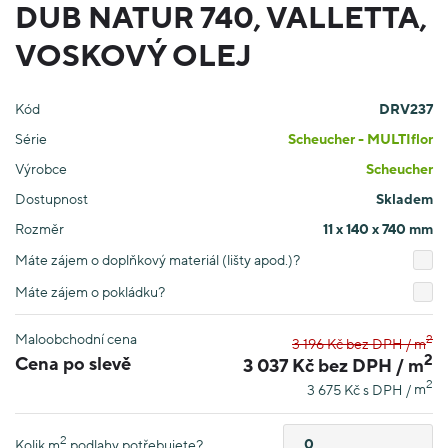
DUB NATUR 740, VALLETTA,
VOSKOVÝ OLEJ
Kód
DRV237
Série
Scheucher - MULTIflor
Výrobce
Scheucher
Dostupnost
Skladem
Rozměr
11 x 140 x 740 mm
Máte zájem o doplňkový materiál (lišty apod.)?
Máte zájem o pokládku?
Maloobchodní cena
2
3 196 Kč bez DPH /
m
2
Cena po slevě
3 037 Kč bez DPH /
m
2
3 675 Kč s DPH /
m
2
Kolik
m
podlahy potřebujete?