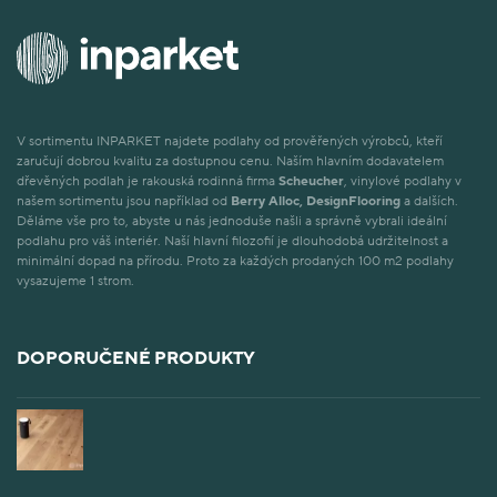
V sortimentu INPARKET najdete podlahy od prověřených výrobců, kteří
zaručují dobrou kvalitu za dostupnou cenu. Naším hlavním dodavatelem
dřevěných podlah je rakouská rodinná firma
Scheucher
, vinylové podlahy v
našem sortimentu jsou například od
Berry Alloc, DesignFlooring
a dalších.
Děláme vše pro to, abyste u nás jednoduše našli a správně vybrali ideální
podlahu pro váš interiér. Naší hlavní filozofií je dlouhodobá udržitelnost a
minimální dopad na přírodu. Proto za každých prodaných 100 m2 podlahy
vysazujeme 1 strom.
DOPORUČENÉ PRODUKTY