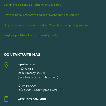
Designové podlahy do každého bytu či domu
Dřevěná nebo laminátová podlaha? Rozhodněte se správně
Olej, nebo lak na dřevěnou podlahu? Všechna pro i proti vysvětlíme
Vinylová podlaha v kuchyni přesně pro vás
KONTAKTUJTE NÁS
inparket s.r.o.
Pražská 636
Dolní Břežany, 25241
(na této adrese není showroom)
IČ: 04647009
DIČ: CZ04647009 (jsme plátci DPH)
+420 770 606 488