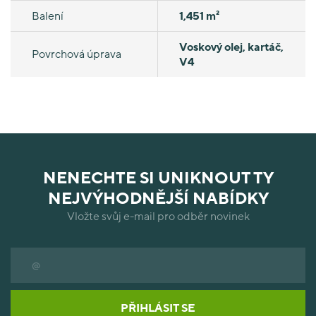
Balení
1,451 m²
Voskový olej, kartáč,
Povrchová úprava
V4
NENECHTE SI UNIKNOUT TY
NEJVÝHODNĚJŠÍ NABÍDKY
Vložte svůj e-mail pro odběr novinek
PŘIHLÁSIT SE