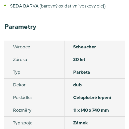
SEDA BARVA (barevný oxidativní voskový olej)
Parametry
Výrobce
Scheucher
Záruka
30 let
Typ
Parketa
Dekor
dub
Pokládka
Celoplošné lepení
Rozměry
11 x 140 x 740 mm
Typ spoje
Zámek