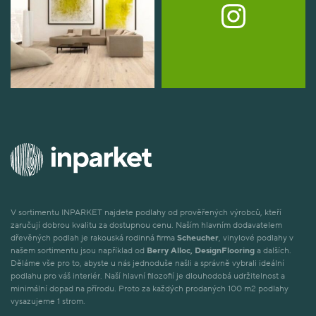
V sortimentu INPARKET najdete podlahy od prověřených výrobců, kteří
zaručují dobrou kvalitu za dostupnou cenu. Naším hlavním dodavatelem
dřevěných podlah je rakouská rodinná firma
Scheucher
, vinylové podlahy v
našem sortimentu jsou například od
Berry Alloc, DesignFlooring
a dalších.
Děláme vše pro to, abyste u nás jednoduše našli a správně vybrali ideální
podlahu pro váš interiér. Naší hlavní filozofií je dlouhodobá udržitelnost a
minimální dopad na přírodu. Proto za každých prodaných 100 m2 podlahy
vysazujeme 1 strom.