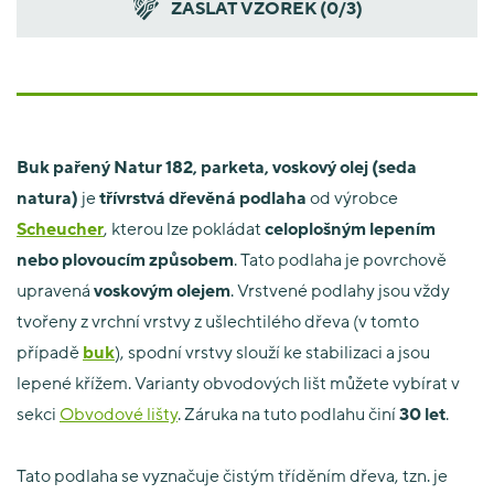
ZASLAT VZOREK (
0
/3)
Buk pařený Natur 182, parketa, voskový olej (seda
natura)
je
třívrstvá dřevěná podlaha
od výrobce
Scheucher
, kterou lze pokládat
celoplošným lepením
nebo plovoucím způsobem
. Tato podlaha je povrchově
upravená
voskovým olejem
. Vrstvené podlahy jsou vždy
tvořeny z vrchní vrstvy z ušlechtilého dřeva (v tomto
případě
buk
), spodní vrstvy slouží ke stabilizaci a jsou
lepené křížem. Varianty obvodových lišt můžete vybírat v
sekci
Obvodové lišty
. Záruka na tuto podlahu činí
30
let
.
Tato podlaha se vyznačuje čistým tříděním dřeva, tzn. je