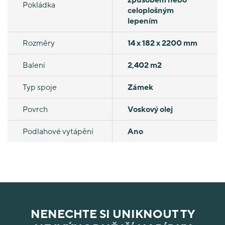
Pokládka
celoplošným
lepením
Rozměry
14 x 182 x 2200 mm
Balení
2,402 m2
Typ spoje
Zámek
Povrch
Voskový olej
Podlahové vytápění
Ano
NENECHTE SI UNIKNOUT TY