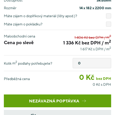
Dostupnost
Skladem
Rozměr
14 x 182 x 2200 mm
Máte zájem o doplňkový materiál (lišty apod.)?
Máte zájem o pokládku?
Maloobchodní cena
2
1 406 Kč bez DPH /
m
2
Cena po slevě
1 336 Kč bez DPH /
m
2
1 617 Kč s DPH /
m
2
Kolik
m
podlahy potřebujete?
0
Kč
bez DPH
Předběžná cena
0
Kč s DPH
NEZÁVAZNÁ POPTÁVKA