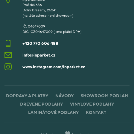
Pražská 636
Dolní Břežany, 25241
(na této adrese není showroom)
IČ: 04647009
DIČ: CZ04647009 (jsme plátci DPH)
+420 770 606 488
info@inparket.cz
www.instagram.com/inparket.cz
DOPRAVY A PLATBY
NÁVODY
SHOWROOM PODLAH
DŘEVĚNÉ PODLAHY
VINYLOVÉ PODLAHY
LAMINÁTOVÉ PODLAHY
KONTAKT
Vytvořeno s
k naší práci.