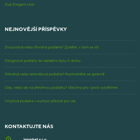
Dub Elegant click
NEJNOVĚJŠÍ PŘÍSPĚVKY
Dvouvrstvá nebo třívrstvá podlaha? Zjistěte, v čem se liší
Designové podlahy do každého bytu či domu
Dřevěná nebo laminátová podlaha? Rozhodněte se správně
Olej, nebo lak na dřevěnou podlahu? Všechna pro i proti vysvětlíme
Vinylová podlaha v kuchyni přesně pro vás
KONTAKTUJTE NÁS
inparket s.r.o.