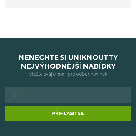
NENECHTE SI UNIKNOUT TY
NEJVÝHODNĚJŠÍ NABÍDKY
Vložte svůj e-mail pro odběr novinek
PŘIHLÁSIT SE