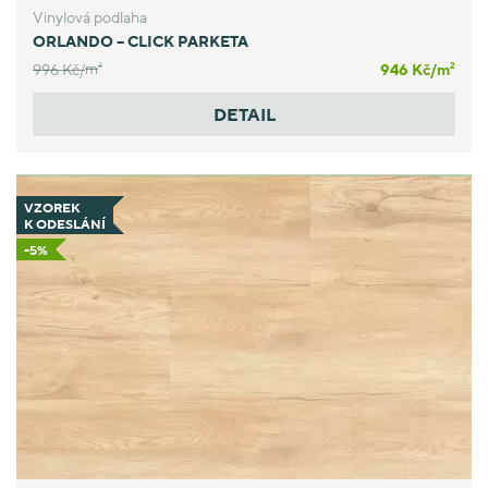
Vinylová podlaha
ORLANDO – CLICK PARKETA
996 Kč/
m
946 Kč/
m
2
2
DETAIL
VZOREK
K ODESLÁNÍ
-5%