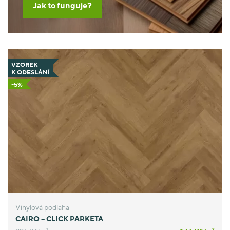
Jak to funguje?
VZOREK
K ODESLÁNÍ
-5%
Vinylová podlaha
CAIRO – CLICK PARKETA
2
2