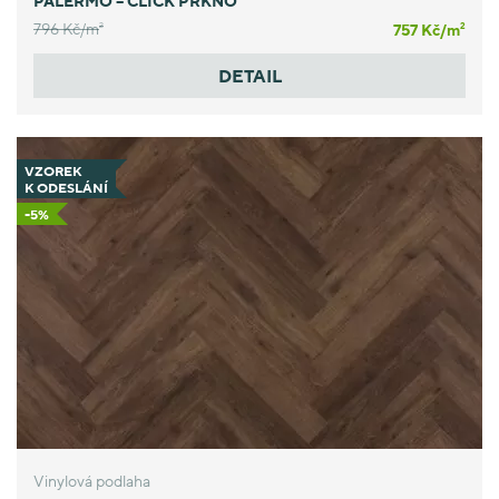
PALERMO – CLICK PRKNO
796 Kč/
m
757 Kč/
m
2
2
DETAIL
VZOREK
K ODESLÁNÍ
-5%
Vinylová podlaha