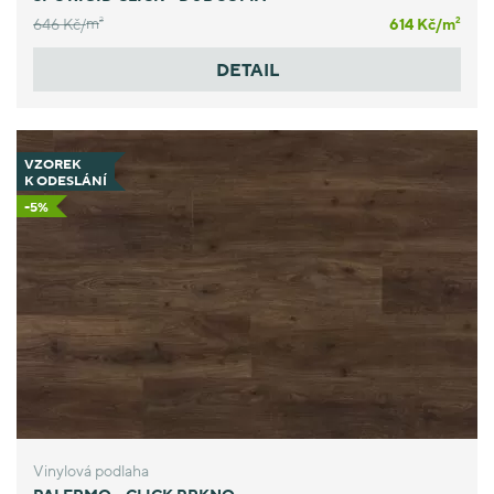
646 Kč/
m
614 Kč/
m
2
2
DETAIL
VZOREK
K ODESLÁNÍ
-5%
Vinylová podlaha