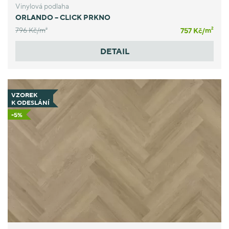
Vinylová podlaha
ORLANDO – CLICK PRKNO
796 Kč/
m
757 Kč/
m
2
2
DETAIL
VZOREK
K ODESLÁNÍ
-5%