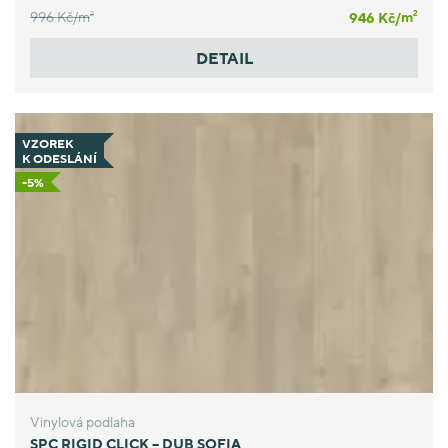
996 Kč/
m
946 Kč/
m
2
2
DETAIL
VZOREK
K ODESLÁNÍ
-5%
Vinylová podlaha
SPC RIGID CLICK – DUB SOFIA