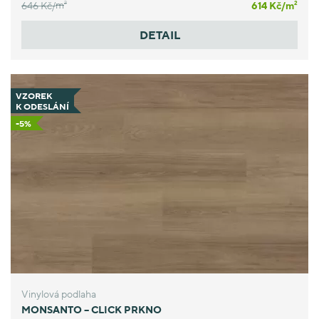
646 Kč/
m
614 Kč/
m
2
2
DETAIL
VZOREK
K ODESLÁNÍ
-5%
Vinylová podlaha
MONSANTO – CLICK PRKNO