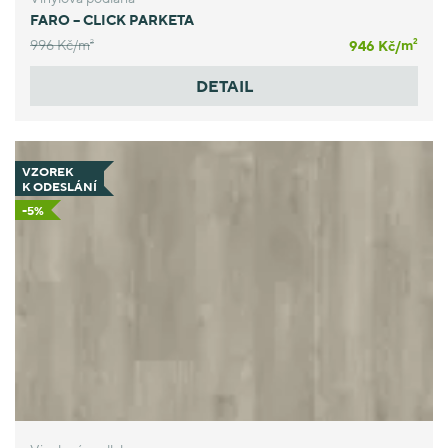
FARO – CLICK PARKETA
996 Kč/
m
946 Kč/
m
2
2
DETAIL
VZOREK
K ODESLÁNÍ
-5%