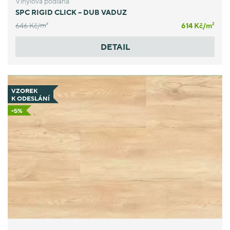
Vinylová podlaha
SPC RIGID CLICK – DUB VADUZ
646 Kč/
m
614 Kč/
m
2
2
DETAIL
VZOREK
K ODESLÁNÍ
-5%