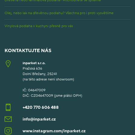
Olej, nebo lak na dřevěnou podlahu? Všechna pro i proti vysvětlíme
Vinylová podlaha v kuchyni přesně pro vás
KONTAKTUJTE NÁS
inparket s.r.o.
Pražská 636
Dolní Břežany, 25241
(na této adrese není showroom)
IČ: 04647009
DIČ: CZ04647009 (jsme plátci DPH)
+420 770 606 488
info@inparket.cz
www.instagram.com/inparket.cz