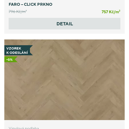
FARO – CLICK PRKNO
796 Kč/
m
757 Kč/
m
2
2
DETAIL
VZOREK
K ODESLÁNÍ
-5%
Vinylová podlaha