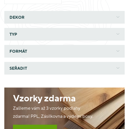
DEKOR
TYP
FORMÁT
SEŘADIT
Vzorky zdarma
Zašleme vám až 3 vzorky podlahy
zdarma! PPL, Zásilkovna a výdejní boxy.