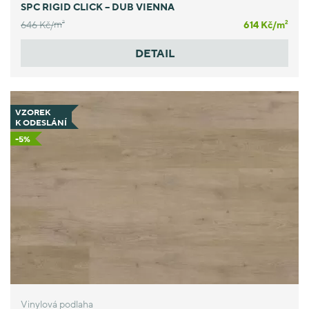
SPC RIGID CLICK – DUB VIENNA
646 Kč/
m
614 Kč/
m
2
2
DETAIL
VZOREK
K ODESLÁNÍ
-5%
Vinylová podlaha