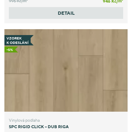
996 Kč/
m
946 Kč/
m
DETAIL
VZOREK
K ODESLÁNÍ
-5%
Vinylová podlaha
SPC RIGID CLICK – DUB RIGA