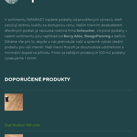
V sortimentu INPARKET najdete podlahy od prověřených výrobců, kteří
zaručují dobrou kvalitu za dostupnou cenu. Naším hlavním dodavatelem
dřevěných podlah je rakouská rodinná firma
Scheucher
, vinylové podlahy v
našem sortimentu jsou například od
Berry Alloc, DesignFlooring
a dalších.
Děláme vše pro to, abyste u nás jednoduše našli a správně vybrali ideální
podlahu pro váš interiér. Naší hlavní filozofií je dlouhodobá udržitelnost a
minimální dopad na přírodu. Proto za každých prodaných 100 m2 podlahy
vysazujeme 1 strom.
DOPORUČENÉ PRODUKTY
Dub Rustico 190 click