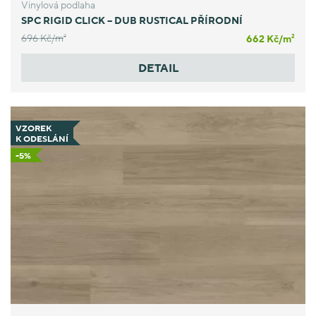
Vinylová podlaha
SPC RIGID CLICK – DUB RUSTICAL PŘÍRODNÍ
696 Kč/
m
662 Kč/
m
2
2
DETAIL
VZOREK
K ODESLÁNÍ
-5%