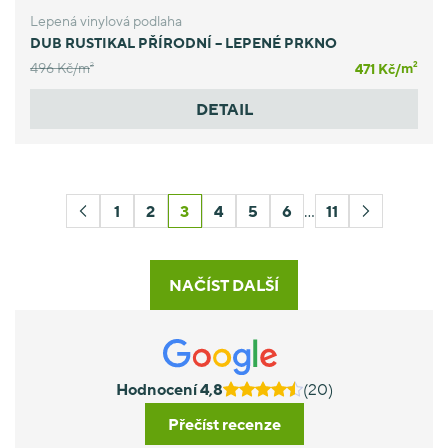
Lepená vinylová podlaha
DUB RUSTIKAL PŘÍRODNÍ – LEPENÉ PRKNO
496 Kč/
m
471 Kč/
m
2
2
DETAIL
1
2
3
4
5
6
…
11
NAČÍST DALŠÍ
Hodnocení 4,8
(20)
Přečíst recenze