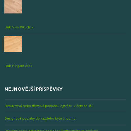
Dub Vivo 190 click
Dub Elegant click
NEJNOVĚJŠÍ PŘÍSPĚVKY
Dvouvrstvá nebo třívrstvá podlaha? Zjistěte, v čem se liší
Designové podlahy do každého bytu či domu
Dřevěná nebo laminátová podlaha? Rozhodněte se správně