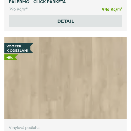
PALERMO – CLICK PARKETA
996 Kč/
m
946 Kč/
m
2
2
DETAIL
VZOREK
K ODESLÁNÍ
-5%
Vinylová podlaha