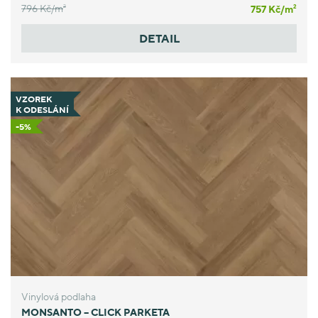
796 Kč/
m
757 Kč/
m
2
2
DETAIL
VZOREK
K ODESLÁNÍ
-5%
Vinylová podlaha
MONSANTO – CLICK PARKETA